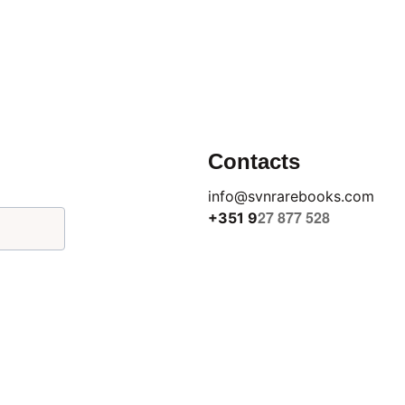
Contacts
info@svnrarebooks.com
27 877 528
+351 9