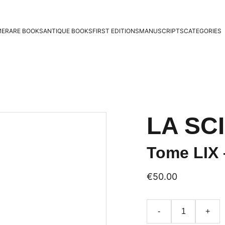
ME
RARE BOOKS
ANTIQUE BOOKS
FIRST EDITIONS
MANUSCRIPTS
CATEGORIES
LA SC
Tome LIX 
€50.00
-
+